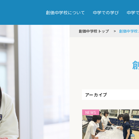
創価中学校について
中学での学び
中学
創価中学校トップ
創価中学校
アーカイブ
NEWS