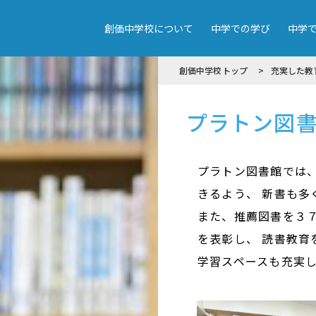
創価中学校について
中学での学び
中学
創価中学校トップ
充実した教
プラトン図
プラトン図書館では、
きるよう、 新書も多
また、推薦図書を３
を表彰し、 読書教育
学習スペースも充実