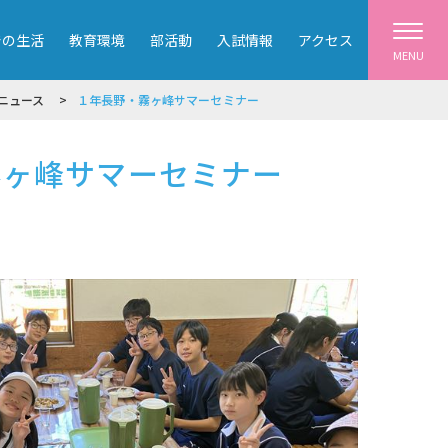
での生活
教育環境
部活動
入試情報
アクセス
MENU
ニュース
１年長野・霧ヶ峰サマーセミナー
霧ヶ峰サマーセミナー