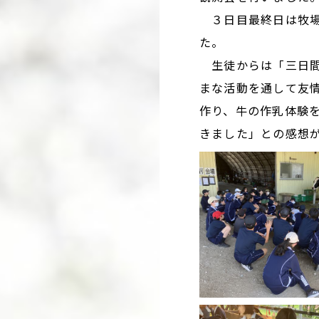
３日目最終日は牧場
た。
生徒からは「三日間
まな活動を通して友
作り、牛の作乳体験
きました」との感想