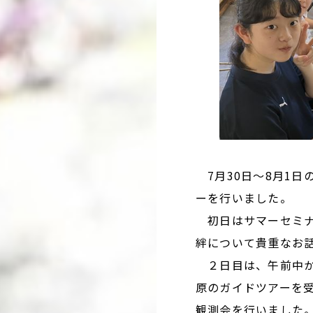
7月30日～8月1日
ーを行いました。
初日はサマーセミナ
絆について貴重なお
２日目は、午前中か
原のガイドツアーを
観測会を行いました